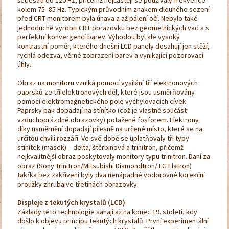
šedesáti do 120 Hz, přičemž nejčastěji se používaly frekvence
kolem 75–85 Hz. Typickým průvodním znakem dlouhého sezení
před CRT monitorem byla únava a až pálení očí. Nebylo také
jednoduché vyrobit CRT obrazovku bez geometrických vad a s
perfektní konvergencí barev. Výhodou byl ale vysoký
kontrastní poměr, kterého dnešní LCD panely dosahují jen stěží,
rychlá odezva, věrné zobrazení barev a vynikající pozorovací
úhly.
Obraz na monitoru vzniká pomocí vysílání tří elektronových
paprsků ze tří elektronových děl, které jsou usměrňovány
pomocí elektromagnetického pole vychylovacích cívek.
Paprsky pak dopadají na stínítko (což je vlastně součást
vzduchoprázdné obrazovky) potažené fosforem. Elektrony
díky usměrnění dopadají přesně na určené místo, které se na
určitou chvíli rozzáří. Ve své době se uplatňovaly tři typy
stínítek (masek) – delta, štěrbinová a trinitron, přičemž
nejkvalitnější obraz poskytovaly monitory typu trinitron. Daní za
obraz (Sony Trinitron/Mitsubishi Diamondtron/ LG Flatron)
takřka bez zakřivení byly dva nenápadné vodorovné korekční
proužky zhruba ve třetinách obrazovky.
Displeje z tekutých krystalů (LCD)
Základy této technologie sahají až na konec 19. století, kdy
došlo k objevu principu tekutých krystalů. První experimentální