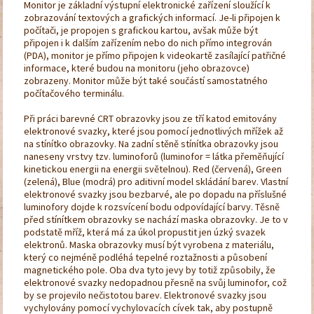
Monitor je základní výstupní elektronické zařízení sloužící k
zobrazování textových a grafických informací. Je-li připojen k
počítači, je propojen s grafickou kartou, avšak může být
připojen i k dalším zařízením nebo do nich přímo integrován
(PDA), monitor je přímo připojen k videokartě zasílající patřičné
informace, které budou na monitoru (jeho obrazovce)
zobrazeny. Monitor může být také součástí samostatného
počítačového terminálu.
Při práci barevné CRT obrazovky jsou ze tří katod emitovány
elektronové svazky, které jsou pomocí jednotlivých mřížek až
na stínítko obrazovky. Na zadní stěně stínítka obrazovky jsou
naneseny vrstvy tzv. luminoforů (luminofor = látka přeměňující
kinetickou energii na energii světelnou). Red (červená), Green
(zelená), Blue (modrá) pro aditivní model skládání barev. Vlastní
elektronové svazky jsou bezbarvé, ale po dopadu na příslušné
luminofory dojde k rozsvícení bodu odpovídající barvy. Těsně
před stínítkem obrazovky se nachází maska obrazovky. Je to v
podstatě mříž, která má za úkol propustit jen úzký svazek
elektronů. Maska obrazovky musí být vyrobena z materiálu,
který co nejméně podléhá tepelné roztažnosti a působení
magnetického pole. Oba dva tyto jevy by totiž způsobily, že
elektronové svazky nedopadnou přesně na svůj luminofor, což
by se projevilo nečistotou barev. Elektronové svazky jsou
vychylovány pomocí vychylovacích cívek tak, aby postupně