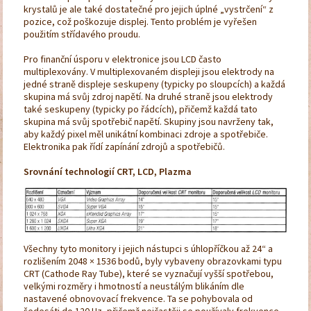
krystalů je ale také dostatečné pro jejich úplné „vystrčení“ z
pozice, což poškozuje displej. Tento problém je vyřešen
použitím střídavého proudu.
Pro finanční úsporu v elektronice jsou LCD často
multiplexovány. V multiplexovaném displeji jsou elektrody na
jedné straně displeje seskupeny (typicky po sloupcích) a každá
skupina má svůj zdroj napětí. Na druhé straně jsou elektrody
také seskupeny (typicky po řádcích), přičemž každá tato
skupina má svůj spotřebič napětí. Skupiny jsou navrženy tak,
aby každý pixel měl unikátní kombinaci zdroje a spotřebiče.
Elektronika pak řídí zapínání zdrojů a spotřebičů.
Srovnání technologií CRT, LCD, Plazma
Všechny tyto monitory i jejich nástupci s úhlopříčkou až 24“ a
rozlišením 2048 × 1536 bodů, byly vybaveny obrazovkami typu
CRT (Cathode Ray Tube), které se vyznačují vyšší spotřebou,
velkými rozměry i hmotností a neustálým blikáním dle
nastavené obnovovací frekvence. Ta se pohybovala od