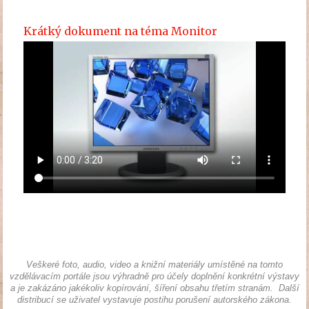
Krátký dokument na téma Monitor
Veškeré foto, audio, video a knižní materiály umístěné na tomto
vzdělávacím portále jsou výhradně pro účely doplnění konkrétní výstavy
a je zakázáno jakékoliv kopírování, šíření obsahu třetím stranám. Další
distribucí se uživatel vystavuje postihu porušení autorského zákona.