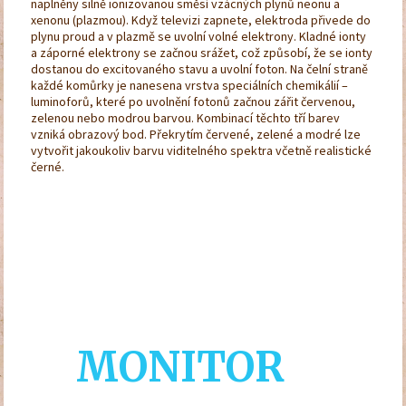
naplněny silně ionizovanou směsí vzácných plynů neonu a
xenonu (plazmou). Když televizi zapnete, elektroda přivede do
plynu proud a v plazmě se uvolní volné elektrony. Kladné ionty
a záporné elektrony se začnou srážet, což způsobí, že se ionty
dostanou do excitovaného stavu a uvolní foton. Na čelní straně
každé komůrky je nanesena vrstva speciálních chemikálií –
luminoforů, které po uvolnění fotonů začnou zářit červenou,
zelenou nebo modrou barvou. Kombinací těchto tří barev
vzniká obrazový bod. Překrytím červené, zelené a modré lze
vytvořit jakoukoliv barvu viditelného spektra včetně realistické
černé.
M
O
N
I
T
O
R