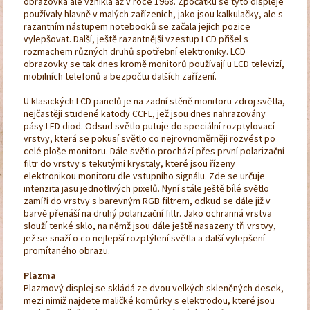
obrazovka ale vznikla až v roce 1968. Zpočátku se tyto displeje
používaly hlavně v malých zařízeních, jako jsou kalkulačky, ale s
razantním nástupem notebooků se začala jejich pozice
vylepšovat. Další, ještě razantnější vzestup LCD přišel s
rozmachem různých druhů spotřební elektroniky. LCD
obrazovky se tak dnes kromě monitorů používají u LCD televizí,
mobilních telefonů a bezpočtu dalších zařízení.
U klasických LCD panelů je na zadní stěně monitoru zdroj světla,
nejčastěji studené katody CCFL, jež jsou dnes nahrazovány
pásy LED diod. Odsud světlo putuje do speciální rozptylovací
vrstvy, která se pokusí světlo co nejrovnoměrněji rozvést po
celé ploše monitoru. Dále světlo prochází přes první polarizační
filtr do vrstvy s tekutými krystaly, které jsou řízeny
elektronikou monitoru dle vstupního signálu. Zde se určuje
intenzita jasu jednotlivých pixelů. Nyní stále ještě bílé světlo
zamíří do vrstvy s barevným RGB filtrem, odkud se dále již v
barvě přenáší na druhý polarizační filtr. Jako ochranná vrstva
slouží tenké sklo, na němž jsou dále ještě nasazeny tři vrstvy,
jež se snaží o co nejlepší rozptýlení světla a další vylepšení
promítaného obrazu.
Plazma
Plazmový displej se skládá ze dvou velkých skleněných desek,
mezi nimiž najdete maličké komůrky s elektrodou, které jsou