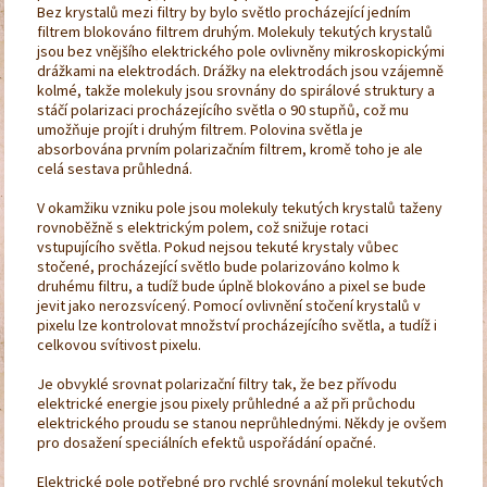
Bez krystalů mezi filtry by bylo světlo procházející jedním
filtrem blokováno filtrem druhým. Molekuly tekutých krystalů
jsou bez vnějšího elektrického pole ovlivněny mikroskopickými
drážkami na elektrodách. Drážky na elektrodách jsou vzájemně
kolmé, takže molekuly jsou srovnány do spirálové struktury a
stáčí polarizaci procházejícího světla o 90 stupňů, což mu
umožňuje projít i druhým filtrem. Polovina světla je
absorbována prvním polarizačním filtrem, kromě toho je ale
celá sestava průhledná.
V okamžiku vzniku pole jsou molekuly tekutých krystalů taženy
rovnoběžně s elektrickým polem, což snižuje rotaci
vstupujícího světla. Pokud nejsou tekuté krystaly vůbec
stočené, procházející světlo bude polarizováno kolmo k
druhému filtru, a tudíž bude úplně blokováno a pixel se bude
jevit jako nerozsvícený. Pomocí ovlivnění stočení krystalů v
pixelu lze kontrolovat množství procházejícího světla, a tudíž i
celkovou svítivost pixelu.
Je obvyklé srovnat polarizační filtry tak, že bez přívodu
elektrické energie jsou pixely průhledné a až při průchodu
elektrického proudu se stanou neprůhlednými. Někdy je ovšem
pro dosažení speciálních efektů uspořádání opačné.
Elektrické pole potřebné pro rychlé srovnání molekul tekutých