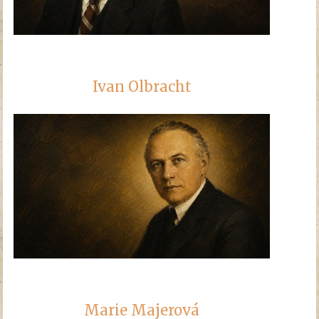
Ivan Olbracht
Marie Majerová