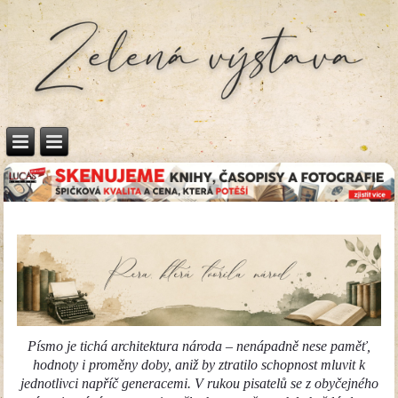
Písmo je tichá architektura národa – nenápadně nese paměť,
hodnoty i proměny doby, aniž by ztratilo schopnost mluvit k
jednotlivci napříč generacemi. V rukou pisatelů se z obyčejného