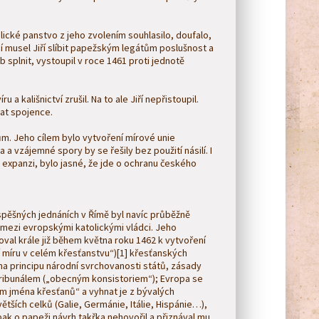
lické panstvo z jeho zvolením souhlasilo, doufalo,
 musel Jiří slíbit papežským legátům poslušnost a
b splnit, vystoupil v roce 1461 proti jednotě
u a kališnictví zrušil. Na to ale Jiří nepřistoupil.
kat spojence.
cům. Jeho cílem bylo vytvoření mírové unie
a vzájemné spory by se řešily bez použití násilí. I
 expanzi, bylo jasné, že jde o ochranu českého
úspěšných jednáních v Římě byl navíc průběžně
e mezi evropskými katolickými vládci. Jeho
oval krále již během května roku 1462 k vytvoření
 míru v celém křesťanstvu“)[1] křesťanských
u na principu národní svrchovanosti států, zásady
ribunálem („obecným konsistoriem“); Evropa se
lům jména křesťanů“ a vyhnat je z bývalých
tších celků (Galie, Germánie, Itálie, Hispánie…),
pak o papeži návrh takřka nehovořil a přiznával mu