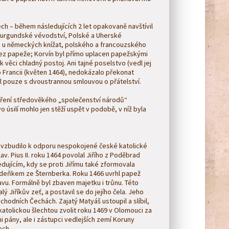
ch – během následujících 2 let opakovaně navštívil
 Burgundské vévodství, Polské a Uherské
ze u německých knížat, polského a francouzského
 bez papeže; Korvín byl přímo uplacen papežskými
k věci chladný postoj. Ani tajné poselstvo (vedl jej
o Francii (květen 1464), nedokázalo překonat
asil pouze s dvoustrannou smlouvou o přátelství.
oření středověkého „společenství národů“
 úsilí mohlo jen stěží uspět v podobě, v níž byla
povzbudilo k odporu nespokojené české katolické
lav. Pius II. roku 1464 povolal Jiřího z Poděbrad
ledujícím, kdy se proti Jiřímu také zformovala
deňkem ze Šternberka. Roku 1466 uvrhl papež
ravu. Formálně byl zbaven majetku i trůnu. Této
lý Jiříkův zeť, a postavil se do jejího čela. Jeho
hodních Čechách. Zajatý Matyáš ustoupil a slíbil,
katolickou šlechtou zvolit roku 1469 v Olomouci za
pány, ale i zástupci vedlejších zemí Koruny
ech.