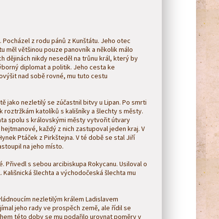
h. Pocházel z rodu pánů z Kunštátu. Jeho otec
tu měl většinou pouze panovník a několik málo
ch dějinách nikdy neseděl na trůnu král, který by
ýborný diplomat a politik. Jeho cesta ke
povýšit nad sobě rovné, mu tuto cestu
ě jako nezletilý se zúčastnil bitvy u Lipan. Po smrti
roztržkám katolíků s kališníky a šlechty s městy.
a spolu s královskými městy vytvořit útvary
 hejtmanové, každý z nich zastupoval jeden kraj. V
ynek Ptáček z Pirkštejna. V té době se stal Jiří
stoupil na jeho místo.
é. Přivedl s sebou arcibiskupa Rokycanu. Usiloval o
l. Kališnická šlechta a východočeská šlechta mu
 vládnoucím nezletilým králem Ladislavem
jímal jeho rady ve prospěch země, ale řídil se
během této doby se mu podařilo urovnat poměry v