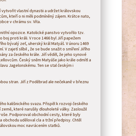
 vytvořit vlastní dynastii a udržet královskou
cům, kteří o ni měli podmíněný zájem. Krátce nato,
obce v chrámu sv. Víta.
nitřní opozice. Katolické panstvo vytvořilo tzv.
 boj proti králi. V roce 1466 byl Jiří papežem
iřího bývalý zeť, uherský král Matyáš. V únoru 1469
 V zajetí slíbil , že se bude snažit o smíření Jiřího
ány za českého krále. Jiří věděl, že jeho synové
gellovcům. Český sněm Matyáše jako krále odmítl a
islavu Jagelonskému. Ten se stal českým i
 obou stran. Jiří z Poděbrad ale nečekaně v březnu
ho kališnického svazu. Přispěl k rozvoji českého
í země, které narušily dlouholeté války. Zasloužil
groše. Podporoval obchodní cesty, které byly
 obchodu uděloval cla a tržní předpisy. Chtěl
 královskou moc navrácením statků.