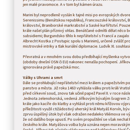
jen malé pravomoce. A v tom byl kámen úrazu.
Marini byl neprodleně vyslán k tajné misi po evropských dvore
Serenissimu (Benátskou republiku), Francouzské království,
království, Braniborské markrabství a Saské kurfiřtství. Pou
krále našel plán příznivý ohlas. Benátčané odmítli dělat něco
subsidiemi; Burgundsko tíhlo k nepřátelství s Francií a zaujalo 
Albrecht Kostka z Postupic spolu s Marinim), určené zvlášť pr
mistrovské intriky a tlak kuriální diplomacie. Ludvík XI. souhl
Převratná a v mnohém svou dobu předbíhající myšlenka vytv
(obdoby dnešní OSN či EU) nakonec nenašla pochopení. Jiříkovo
ignorována právě papežská moc.
Války s Uhrami a smrt
Dále se prohlubující nepřátelství mezi králem a papežstvím 
panstvo a města. Již roku 1463 vyhlásila válku proti králi Vratis
před církevní soud, znovu tak učinil papež Pavel II. v roce nás
Jednota zelenohorská, vedená Jiříkovým bývalým švagrem Z
krále jako kacíře do klatby a vyhlásil proti němu křížovou výp
příležitosti využil ctižádostivý uherský král Matyáš Korvín, býva
zprvu úspěšný útok byl však odražen nedaleko Vilémova ve výc
že od dalšího boje upustí. Po svém propuštění se však nechal 
českého krále. Matyášova volba byla uznána nejen moravskými 
české. Jiříkovi tak zůstala vláda pouze nad kališnickou částí Č