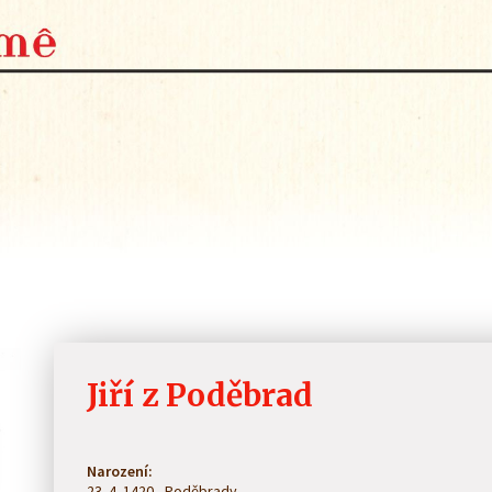
Jiří z Poděbrad
Narození:
23. 4. 1420 , Poděbrady