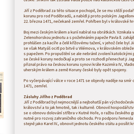
Jiří z Poděbrad za této situace pochopil, že se mu stěží podaří
korunu pro rod Poděbradů, a nabídl ji proto polským Jagellon
22. března 1471, nečekaně zemřel. Pohřben byl v královské hr
Boj mezi českým králem a kurií nabíral na obrátkách. Vznikala v
Zelenohorskou jednotu a s požehnáním papeže Pavla ll. zahájilo
prohlášen za kacíře a čelil křížovému tažení, v jehož čele byl J
se však Matyáš ocitl po bitvě u Vilémova, v královském obležení.
s papežem. Po propuštění se ale nebránil zvolení katolickými p
se české koruny nedočkají a proto se rozhodl přenechat ji Ja
přiznal právo na českou korunu synovi krále Kazimíra IV., Vlad
uherským králem a země Koruny české byly opět spojeny.
Po vyčerpávající válce v roce 1471 se objevily naděje na smír
1471, zemřel.
Zásluhy Jiřího z Poděbrad
Jiří z Poděbrad byl nejmocnější a nejbohatší pán východočeské
království a to jak hmotně, tak i kulturně. Obnovil hospodářstv
se o obnovu dolování stříbra v Kutné Hoře, o ražbu českého 
nutné pro rozvoj zahraničního obchodu. Pro podporu řemesla a
stejně jako Karel IV., obnovit jednotu českého státu a posílit