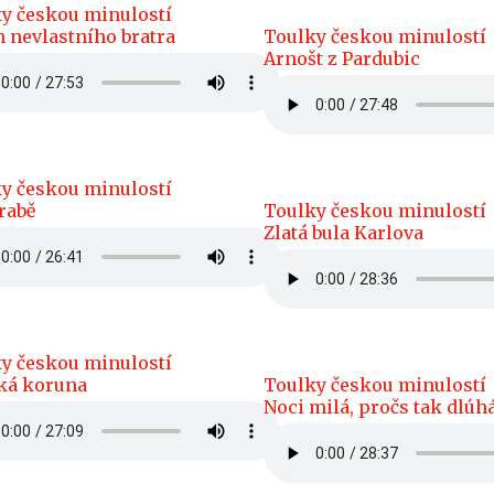
y českou minulostí
h nevlastního bratra
Toulky českou minulostí
Arnošt z Pardubic
y českou minulostí
rabě
Toulky českou minulostí
Zlatá bula Karlova
y českou minulostí
ká koruna
Toulky českou minulostí
Noci milá, pročs tak dlúh