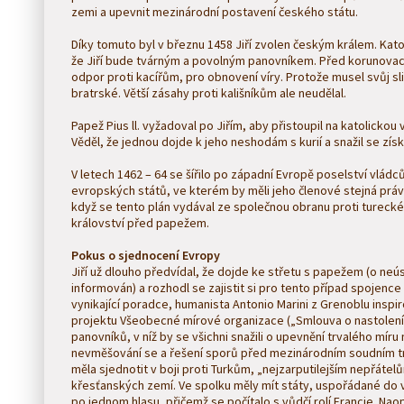
zemi a upevnit mezinárodní postavení českého státu.
Díky tomuto byl v březnu 1458 Jiří zvolen českým králem. Kato
že Jiří bude tvárným a povolným panovníkem. Před korunovací
odpor proti kacířům, pro obnovení víry. Protože musel svůj sli
bratrské. Větší zásahy proti kališníkům ale neudělal.
Papež Pius ll. vyžadoval po Jiřím, aby přistoupil na katolickou vír
Věděl, že jednou dojde k jeho neshodám s kurií a snažil se zís
V letech 1462 – 64 se šířilo po západní Evropě poselství vlád
evropských států, ve kterém by měli jeho členové stejná práva 
když se tento plán vydával ze společnou obranu proti turecké
království před papežem.
Pokus o sjednocení Evropy
Jiří už dlouho předvídal, že dojde ke střetu s papežem (o ne
informován) a rozhodl se zajistit si pro tento případ spojenc
vynikající poradce, humanista Antonio Marini z Grenoblu inspir
projektu Všeobecné mírové organizace („Smlouva o nastolení
panovníků, v níž by se všichni snažili o upevnění trvalého mír
nevměšování se a řešení sporů před mezinárodním soudním t
měla sjednotit v boji proti Turkům, „nejzarputilejším nepřáte
křesťanských zemí. Ve spolku měly mít státy, uspořádané do vě
po jednom hlasu, přičemž se počítalo s vůdčí rolí Francie. Nao