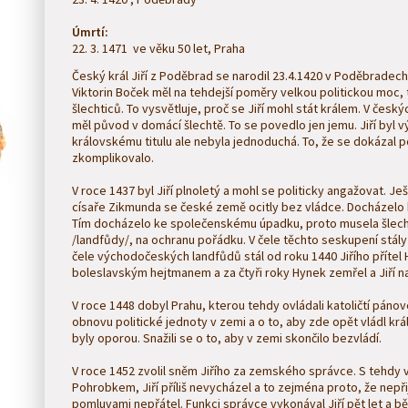
Úmrtí:
22. 3. 1471 ve věku 50 let, Praha
Český král Jiří z Poděbrad se narodil 23.4.1420 v Poděbradec
Viktorin Boček měl na tehdejší poměry velkou politickou moc, 
šlechticů. To vysvětluje, proč se Jiří mohl stát králem. V český
měl původ v domácí šlechtě. To se povedlo jen jemu. Jiří byl v
královskému titulu ale nebyla jednoduchá. To, že se dokázal 
zkomplikovalo.
V roce 1437 byl Jiří plnoletý a mohl se politicky angažovat. Ješt
císaře Zikmunda se české země ocitly bez vládce. Docházelo k 
Tím docházelo ke společenskému úpadku, proto musela šlecht
/landfůdy/, na ochranu pořádku. V čele těchto seskupení stály
čele východočeských landfůdů stál od roku 1440 Jiřího přítel H
boleslavským hejtmanem a za čtyři roky Hynek zemřel a Jiří na
V roce 1448 dobyl Prahu, kterou tehdy ovládali katoličtí pánov
obnovu politické jednoty v zemi a o to, aby zde opět vládl krá
byly oporou. Snažili se o to, aby v zemi skončilo bezvládí.
V roce 1452 zvolil sněm Jiřího za zemského správce. S tehdy
Pohrobkem, Jiří příliš nevycházel a to zejména proto, že nepři
pomluvami nepřátel. Funkci správce vykonával Jiří pět let a 