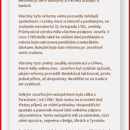
Nesmělo jít ale o anonymy a o kritiky urážející a
hanlivé.
Všechny tyto reformy velmi pozvedly tehdejší
společnost. I vztahy mezi vrchností a poddanými, se
zrušením nevolnictví 21. listopadu 1781, změnily.
Průmyslová výroba měla všechnu podporu Josefa. V
roce 1789 došlo také ke snížení daní poddaným a
robota byla nahrazena peněžními a naturálními
dávkami. Bohužel byla tato reforma po Josefově
smrti zrušena.
Všechny tyto změny zasáhly aristokracii a církev,
které měly velkou moc. Josefovi byl vytýkán způsob,
jakým reformy prováděl. Nedokázal taktizovat, proto
jednal přímo, až despoticky. Neohlížel se na tradice
ani zvyklosti.
Velkým Josefovým neúspěchem byla válka s
Tureckem / od 1788/. Bylo nutno na ni uvolnit dvě
třetiny příjmů ze státní pokladny. Hospodářství
upadalo a panovník musel čelit velkému odporu
obyvatelstva. Tento neúspěch měl za následek, růst
silné opozice, zejména v Belgii, Uhrách a Tyrolsku.