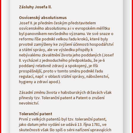
Zásluhy Josefa ll.
Osvícenský absolutismus
Josef II. je předním českým představitelem
osvícenského absolutismu a i v evropském měřítku
byl panovníkem nevšedního významu. Ve své snaze o
reformu říše podnikl velkou řadu kroků, které byly
prvotně zamýšleny ke zvýšení účinnosti hospodářství
a státní správy, ale ve výsledku přispěly k
nebývalému zkvalitnění života jeho poddaných (Josef
II. vycházel z jednoduchého předpokladu, že je-li
poddaný relativně zdravý a spokojený, je říši
prospěšnější, proto v tomto směru podnikl řadu
regulací, např. v oblasti státní správy, náboženství,
hygieny a zdraví apod.).
Zásadní změnu života v habsburských državách však
přinesly tzv. Toleranční patent a Patent o zrušení
nevolnictví.
Toleranční patent
První z velkých patentů byl tzv. toleranční patent,
jako datum jeho vydání se udává 13. října 1781, ve
skutečnosti však šlo spíš o sérii nařízení upravujících