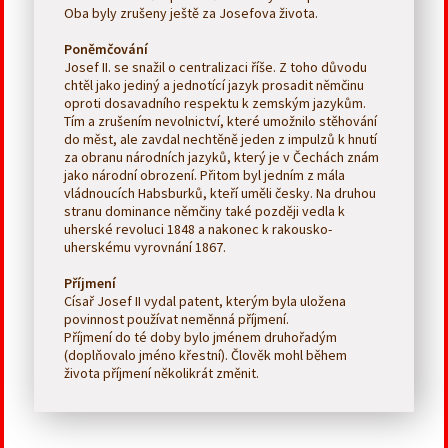
Oba byly zrušeny ještě za Josefova života.
Poněmčování
Josef II. se snažil o centralizaci říše. Z toho důvodu
chtěl jako jediný a jednotící jazyk prosadit němčinu
oproti dosavadního respektu k zemským jazykům.
Tím a zrušením nevolnictví, které umožnilo stěhování
do měst, ale zavdal nechtěně jeden z impulzů k hnutí
za obranu národních jazyků, který je v Čechách znám
jako národní obrození. Přitom byl jedním z mála
vládnoucích Habsburků, kteří uměli česky. Na druhou
stranu dominance němčiny také později vedla k
uherské revoluci 1848 a nakonec k rakousko-
uherskému vyrovnání 1867.
Příjmení
Císař Josef II vydal patent, kterým byla uložena
povinnost používat neměnná příjmení.
Příjmení do té doby bylo jménem druhořadým
(doplňovalo jméno křestní). Člověk mohl během
života příjmení několikrát změnit.