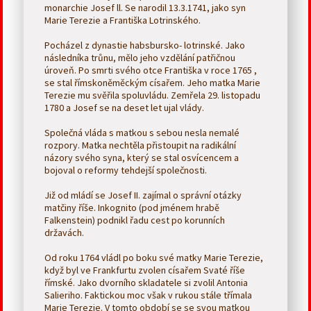
monarchie Josef ll. Se narodil 13.3.1741, jako syn
Marie Terezie a Františka Lotrinského.
Pocházel z dynastie habsbursko- lotrinské. Jako
následníka trůnu, mělo jeho vzdělání patřičnou
úroveň. Po smrti svého otce Františka v roce 1765 ,
se stal římskoněměckým císařem. Jeho matka Marie
Terezie mu svěřila spoluvládu. Zemřela 29. listopadu
1780 a Josef se na deset let ujal vlády.
Společná vláda s matkou s sebou nesla nemalé
rozpory. Matka nechtěla přistoupit na radikální
názory svého syna, který se stal osvícencem a
bojoval o reformy tehdejší společnosti.
Již od mládí se Josef II. zajímal o správní otázky
matčiny říše. Inkognito (pod jménem hrabě
Falkenstein) podnikl řadu cest po korunních
državách.
Od roku 1764 vládl po boku své matky Marie Terezie,
když byl ve Frankfurtu zvolen císařem Svaté říše
římské. Jako dvorního skladatele si zvolil Antonia
Salieriho. Faktickou moc však v rukou stále třímala
Marie Terezie. V tomto období se se svou matkou