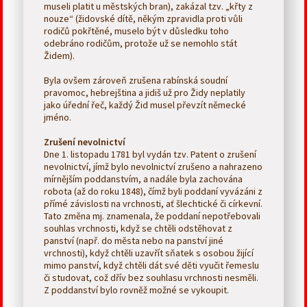
museli platit u městských bran), zakázal tzv. „křty z
nouze“ (židovské dítě, někým zpravidla proti vůli
rodičů pokřtěné, muselo být v důsledku toho
odebráno rodičům, protože už se nemohlo stát
Židem).
Byla ovšem zároveň zrušena rabínská soudní
pravomoc, hebrejština a jidiš už pro Židy neplatily
jako úřední řeč, každý Žid musel převzít německé
jméno.
Zrušení nevolnictví
Dne 1. listopadu 1781 byl vydán tzv. Patent o zrušení
nevolnictví, jímž bylo nevolnictví zrušeno a nahrazeno
mírnějším poddanstvím, a nadále byla zachována
robota (až do roku 1848), čímž byli poddaní vyvázáni z
přímé závislosti na vrchnosti, ať šlechtické či církevní.
Tato změna mj. znamenala, že poddaní nepotřebovali
souhlas vrchnosti, když se chtěli odstěhovat z
panství (např. do města nebo na panství jiné
vrchnosti), když chtěli uzavřít sňatek s osobou žijící
mimo panství, když chtěli dát své děti vyučit řemeslu
či studovat, což dřív bez souhlasu vrchnosti nesměli.
Z poddanství bylo rovněž možné se vykoupit.