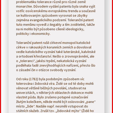
problematiku tolerance různě pro různé země
monarchie. Důvodem vydání patentu byla snaha vyjít
vstříc osvícenskému evropskému trendu a současně
se kultivovaným způsobem vyrovnat se zbytky
zejména evangelického podzemí. Toleranční patent
tuto menšinu vyvedl z ilegality a tím zviditelnil, takže
na ni mohlo být působeno cíleně ideologicky,
politicky i ekonomicky.
Toleranční patent rušil církevní monopol katolické
církve v rakouských korunních zemích a dovoloval
vedle katolického vyznání také luteránské, kalvínské
a ortodoxní křesťanství. Nešlo o zrovnoprávnění, ale
o „toleranci“, jakési trpění, nekatolická vyznání
podléhala řadě znevýhodňujících nařízení, přesto šlo
o zásadní čin v otázce svobody vyznání.
Od roku (1782) byla podobným způsobem víc
tolerována i židovská víra. Židé se od té doby mohli
věnovat většině běžných povolání, studovat na
univerzitách, v některých oblastech dokonce mohli
vlastnit půdu. Bylo zrušeno potupné označování
žlutým kolečkem, někde mohli být oslovováni „pane“
místo „žide“. Nadále např. nesměli vstupovat do
státních služeb. Zrušil tzv. „židovské mýto“ (Židé ho