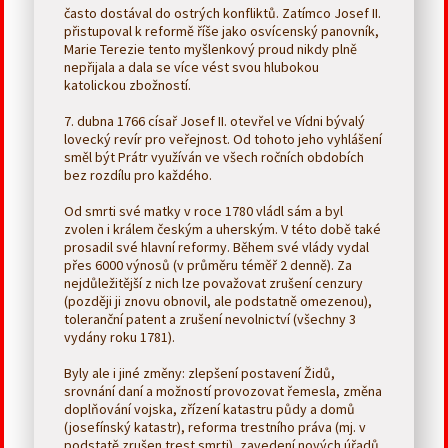
často dostával do ostrých konfliktů. Zatímco Josef II.
přistupoval k reformě říše jako osvícenský panovník,
Marie Terezie tento myšlenkový proud nikdy plně
nepřijala a dala se více vést svou hlubokou
katolickou zbožností.
7. dubna 1766 císař Josef II. otevřel ve Vídni bývalý
lovecký revír pro veřejnost. Od tohoto jeho vyhlášení
směl být Prátr využíván ve všech ročních obdobích
bez rozdílu pro každého.
Od smrti své matky v roce 1780 vládl sám a byl
zvolen i králem českým a uherským. V této době také
prosadil své hlavní reformy. Během své vlády vydal
přes 6000 výnosů (v průměru téměř 2 denně). Za
nejdůležitější z nich lze považovat zrušení cenzury
(později ji znovu obnovil, ale podstatně omezenou),
toleranční patent a zrušení nevolnictví (všechny 3
vydány roku 1781).
Byly ale i jiné změny: zlepšení postavení Židů,
srovnání daní a možností provozovat řemesla, změna
doplňování vojska, zřízení katastru půdy a domů
(josefínský katastr), reforma trestního práva (mj. v
podstatě zrušen trest smrti), zavedení nových úřadů