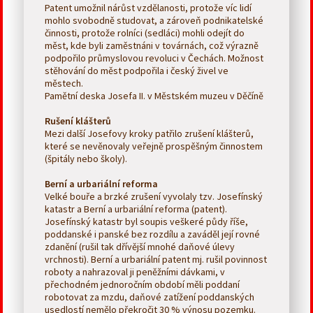
Patent umožnil nárůst vzdělanosti, protože víc lidí
mohlo svobodně studovat, a zároveň podnikatelské
činnosti, protože rolníci (sedláci) mohli odejít do
měst, kde byli zaměstnáni v továrnách, což výrazně
podpořilo průmyslovou revoluci v Čechách. Možnost
stěhování do měst podpořila i český živel ve
městech.
Pamětní deska Josefa II. v Městském muzeu v Děčíně
Rušení klášterů
Mezi další Josefovy kroky patřilo zrušení klášterů,
které se nevěnovaly veřejně prospěšným činnostem
(špitály nebo školy).
Berní a urbariální reforma
Velké bouře a brzké zrušení vyvolaly tzv. Josefínský
katastr a Berní a urbariální reforma (patent).
Josefínský katastr byl soupis veškeré půdy říše,
poddanské i panské bez rozdílu a zaváděl její rovné
zdanění (rušil tak dřívější mnohé daňové úlevy
vrchnosti). Berní a urbariální patent mj. rušil povinnost
roboty a nahrazoval ji peněžními dávkami, v
přechodném jednoročním období měli poddaní
robotovat za mzdu, daňové zatížení poddanských
usedlostí nemělo překročit 30 % výnosu pozemku.