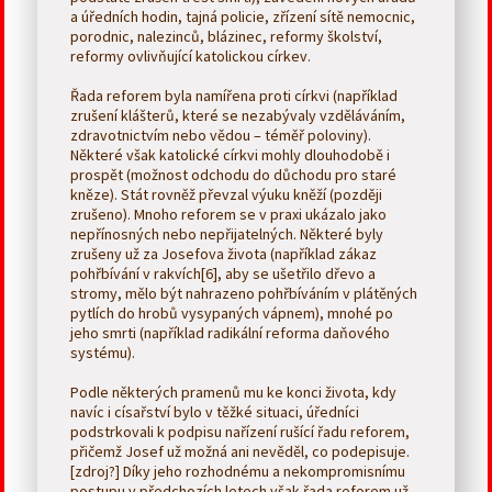
a úředních hodin, tajná policie, zřízení sítě nemocnic,
porodnic, nalezinců, blázinec, reformy školství,
reformy ovlivňující katolickou církev.
Řada reforem byla namířena proti církvi (například
zrušení klášterů, které se nezabývaly vzděláváním,
zdravotnictvím nebo vědou – téměř poloviny).
Některé však katolické církvi mohly dlouhodobě i
prospět (možnost odchodu do důchodu pro staré
kněze). Stát rovněž převzal výuku kněží (později
zrušeno). Mnoho reforem se v praxi ukázalo jako
nepřínosných nebo nepřijatelných. Některé byly
zrušeny už za Josefova života (například zákaz
pohřbívání v rakvích[6], aby se ušetřilo dřevo a
stromy, mělo být nahrazeno pohřbíváním v plátěných
pytlích do hrobů vysypaných vápnem), mnohé po
jeho smrti (například radikální reforma daňového
systému).
Podle některých pramenů mu ke konci života, kdy
navíc i císařství bylo v těžké situaci, úředníci
podstrkovali k podpisu nařízení rušící řadu reforem,
přičemž Josef už možná ani nevěděl, co podepisuje.
[zdroj?] Díky jeho rozhodnému a nekompromisnímu
postupu v předchozích letech však řada reforem už