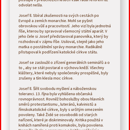
odvolat nešla.
Josef ll. Sbíral zkušenosti na svých cestách po
Evropě a zemích monarchie. Mohl se pyšnit
obrovskou vůlí a pracovitostí. Jeho vizí byla jednotná
říše, kterou by spravoval všemocný státní aparát. V
jeho čele si Josef představoval panovníka, který by
rozhodoval v zájmu říše. Usiloval, stejně jako jeho
matka o postátnění správy monarchie. Radikálně
přistupoval k podřízení katolické církve státu.
Josef se zasloužil o zřízení generálních seminářů a o
to , aby se stát postaral o výchovu kněží. Všechny
kláštery, které nebyly společensky prospěšné, byly
zrušeny a tím klesla moc církve.
Josef ll. Šířil svobodu myšlení a náboženskou
toleranci. 13. října byla vyhlášena občanská
rovnoprávnost. Rovněž bohoslužby obou hlavních
směrů protestantismu , luteránů, kalvinistů a
římskokatolické církve, byly s určitým omezením
povoleny. Také Židé se osvobodili od starých
nařízení, které je diskriminovaly. Kritika použitá v
knihách namířená proti komukoliv, byla povolena.