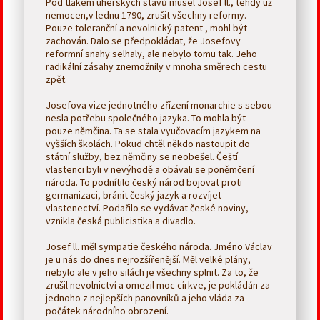
Pod tlakem uherských stavů musel Josef ll., tehdy už
nemocen,v lednu 1790, zrušit všechny reformy.
Pouze toleranční a nevolnický patent , mohl být
zachován. Dalo se předpokládat, že Josefovy
reformní snahy selhaly, ale nebylo tomu tak. Jeho
radikální zásahy znemožnily v mnoha směrech cestu
zpět.
Josefova vize jednotného zřízení monarchie s sebou
nesla potřebu společného jazyka. To mohla být
pouze němčina. Ta se stala vyučovacím jazykem na
vyšších školách. Pokud chtěl někdo nastoupit do
státní služby, bez němčiny se neobešel. Čeští
vlastenci byli v nevýhodě a obávali se poněmčení
národa. To podnítilo český národ bojovat proti
germanizaci, bránit český jazyk a rozvíjet
vlastenectví. Podařilo se vydávat české noviny,
vznikla česká publicistika a divadlo.
Josef ll. měl sympatie českého národa. Jméno Václav
je u nás do dnes nejrozšířenější. Měl velké plány,
nebylo ale v jeho silách je všechny splnit. Za to, že
zrušil nevolnictví a omezil moc církve, je pokládán za
jednoho z nejlepších panovníků a jeho vláda za
počátek národního obrození.