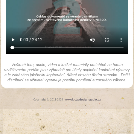
Veškeré foto, audio, video a knižní materiály umístěné na tomto
vzdělávacím portále jsou výhradně pro účely doplnění konkrétní výstavy
a je zakázáno jakékoliv kopírování, šíření obsahu třetím stranám. Další
distribucí se uživatel vystavuje postihu porušení autorského zákona.
Copyright (c) 2011-2026 -
www.lucasdesignstudio.cz